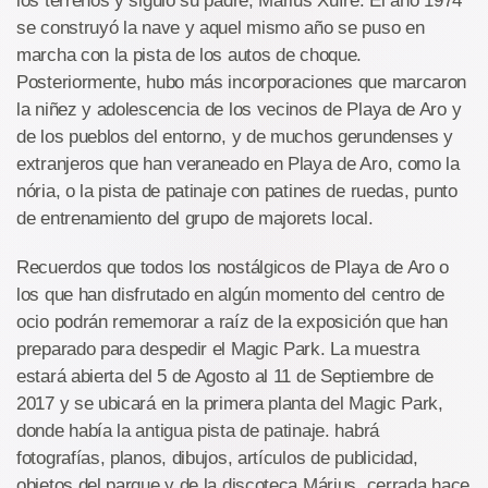
los terrenos y siguió su padre, Márius Xufré. El año 1974
se construyó la nave y aquel mismo año se puso en
marcha con la pista de los autos de choque.
Posteriormente, hubo más incorporaciones que marcaron
la niñez y adolescencia de los vecinos de Playa de Aro y
de los pueblos del entorno, y de muchos gerundenses y
extranjeros que han veraneado en Playa de Aro, como la
nória, o la pista de patinaje con patines de ruedas, punto
de entrenamiento del grupo de majorets local.
Recuerdos que todos los nostálgicos de Playa de Aro o
los que han disfrutado en algún momento del centro de
ocio podrán rememorar a raíz de la exposición que han
preparado para despedir el Magic Park. La muestra
estará abierta del 5 de Agosto al 11 de Septiembre de
2017 y se ubicará en la primera planta del Magic Park,
donde había la antigua pista de patinaje. habrá
fotografías, planos, dibujos, artículos de publicidad,
objetos del parque y de la discoteca Márius, cerrada hace