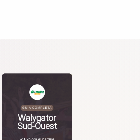
GUÍA COMPLETA
Walygator
Sud-Ouest
✔ Explora el parque