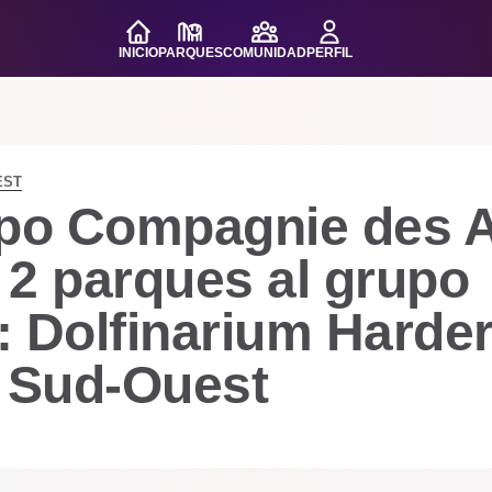
INICIO
PARQUES
COMUNIDAD
PERFIL
EST
upo Compagnie des 
 2 parques al grupo
 Dolfinarium Harder
i Sud-Ouest