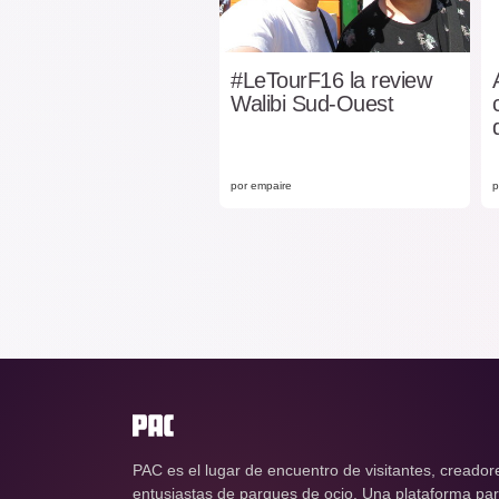
​#LeTourF16 la review
Walibi Sud-Ouest
por empaire
p
PAC es el lugar de encuentro de visitantes, creador
entusiastas de parques de ocio. Una plataforma para