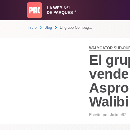
LA WEB Nº1
DE PARQUES
®
Inicio
Blog
El grupo Compag...
WALYGATOR SUD-OU
El gr
vende
Aspro:
Walib
Escrito por
Jaiime92