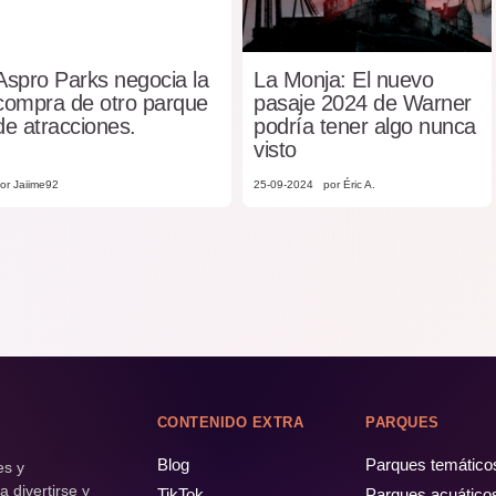
Aspro Parks negocia la
La Monja: El nuevo
compra de otro parque
pasaje 2024 de Warner
de atracciones.
podría tener algo nunca
visto
or Jaiime92
25-09-2024
por Éric A.
CONTENIDO EXTRA
PARQUES
Blog
Parques temático
es y
 divertirse y
TikTok
Parques acuático