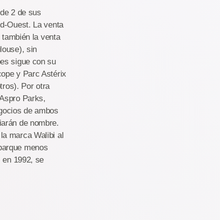
 de 2 de sus
ud-Ouest. La venta
o también la venta
louse), sin
pes sigue con su
cope y Parc Astérix
tros). Por otra
 Aspro Parks,
egocios de ambos
iarán de nombre.
la marca Walibi al
 parque menos
s en 1992, se