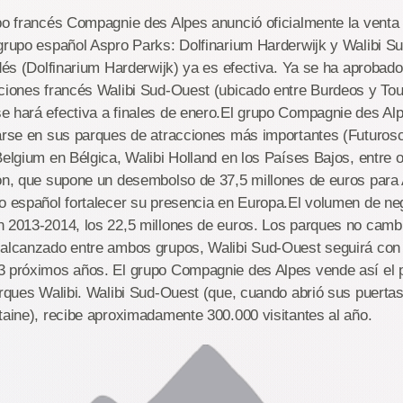
po francés Compagnie des Alpes anunció oficialmente la venta
grupo español Aspro Parks: Dolfinarium Harderwijk y Walibi S
ndés (Dolfinarium Harderwijk) ya es efectiva. Ya se ha aprobad
ciones francés Walibi Sud-Ouest (ubicado entre Burdeos y Tou
e hará efectiva a finales de enero.El grupo Compagnie des Al
rarse en sus parques de atracciones más importantes (Futuros
Belgium en Bélgica, Walibi Holland en los Países Bajos, entre o
ión, que supone un desembolso de 37,5 millones de euros para
po español fortalecer su presencia en Europa.El volumen de n
n 2013-2014, los 22,5 millones de euros. Los parques no camb
 alcanzado entre ambos grupos, Walibi Sud-Ouest seguirá con 
3 próximos años. El grupo Compagnie des Alpes vende así el
arques Walibi. Walibi Sud-Ouest (que, cuando abrió sus puerta
taine), recibe aproximadamente 300.000 visitantes al año.