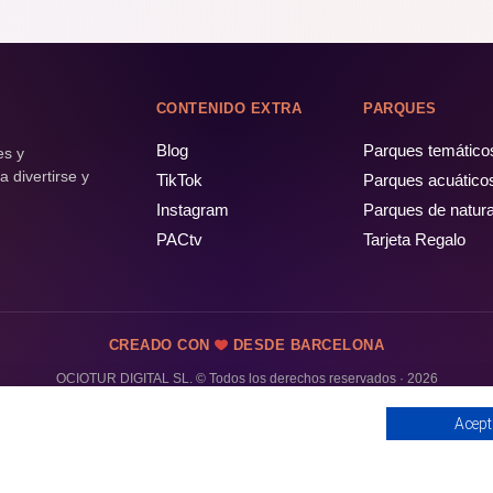
CONTENIDO EXTRA
PARQUES
Blog
Parques temático
es y
 divertirse y
TikTok
Parques acuático
Instagram
Parques de natur
PACtv
Tarjeta Regalo
CREADO CON
DESDE BARCELONA
OCIOTUR DIGITAL SL. © Todos los derechos reservados · 2026
Acept
PÁSALO!
ENTRADAS Y OFERTAS ❯