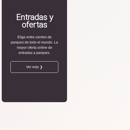
Entradas y
ofertas
Elige entre cientos de
parques de todo el mundo. La
mayor oferta online de
entradas a parques.
Ver más ❯