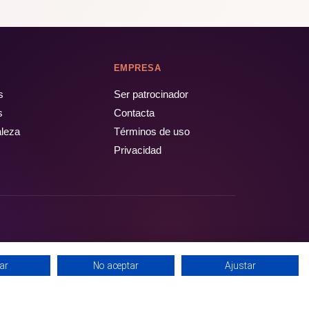
EMPRESA
s
Ser patrocinador
s
Contacta
aleza
Términos de uso
Privacidad
ar
No aceptar
Ajustar