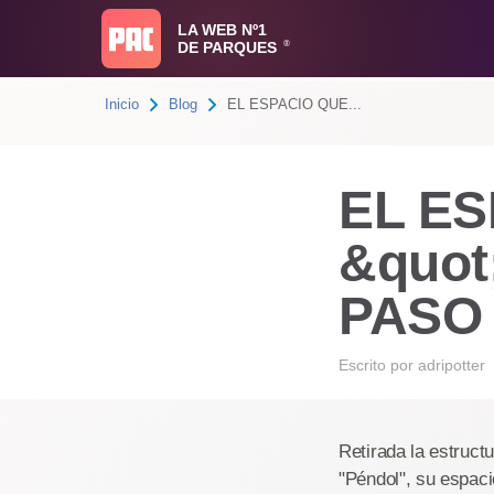
LA WEB Nº1
DE PARQUES
®
Inicio
Blog
EL ESPACIO QUE...
EL E
&quot
PASO 
Escrito por
adripotter
Retirada la estruct
"Péndol", su espac