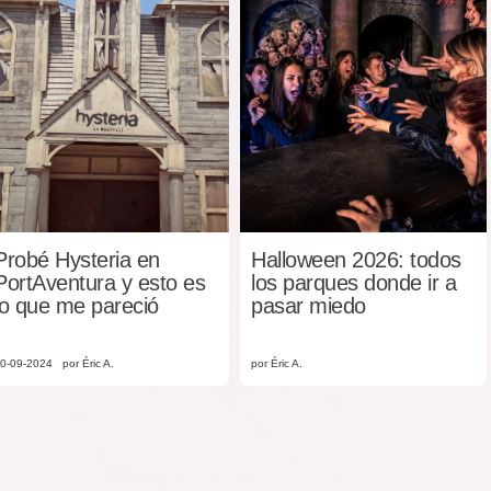
Probé Hysteria en
Halloween 2026: todos
PortAventura y esto es
los parques donde ir a
lo que me pareció
pasar miedo
0-09-2024
por Éric A.
por Éric A.