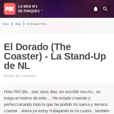
LA WEB Nº1
DE PARQUES
®
Inicio
Blog
El Dorado (The...
El Dorado (The
Coaster) - La Stand-Up
de NL
Escrito por
perianes
Hola PAC@s , tras unos dias sin escribir mucho , os
traigo el motivo de esto ... He estado creando y
perfeccionando todo lo que he podido mi nueva y tercera
coaster , ahora ya estoy trabajando en la cuarta , también