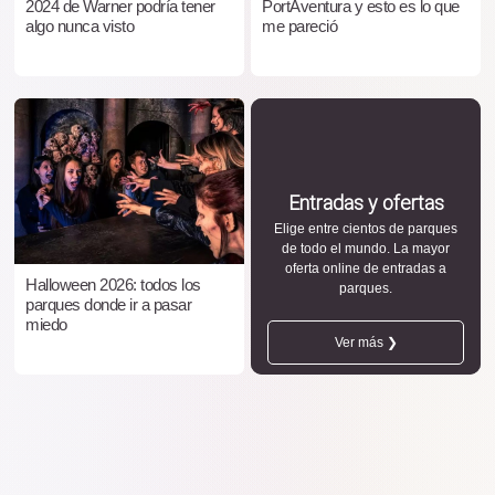
2024 de Warner podría tener
PortAventura y esto es lo que
algo nunca visto
me pareció
Entradas y ofertas
Elige entre cientos de parques
de todo el mundo. La mayor
oferta online de entradas a
Halloween 2026: todos los
parques.
parques donde ir a pasar
miedo
Ver más ❯