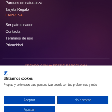
Parques de naturaleza
Tarjeta Regalo
EMPRESA
Ser patrocinador
Contacta
Términos de uso
Privacidad
CREADO CON
DESDE BARCELONA
OCIOTUR DIGITAL SL. © Todos los derechos reservados · 2026
Utilizamos cookies
Propias y de terceros para personalizar acorde con tus preferencias y más
Aceptar
No aceptar
Ajustar
¡PÁSALO!