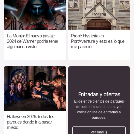
La Monja: El nuevo pasaje
Probé Hysteria en
2024 de Warner podría tener
PortAventura y esto es lo que
algo nunca visto
me pareció
Entradas y ofertas
Elige entre cientos de parques
de todo el mundo. La mayor
oferta online de entradas a
Halloween 2026: todos los
parques.
parques donde ir a pasar
miedo
Ver más ❯