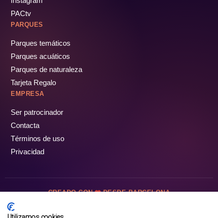
Instagram
PACtv
PARQUES
Parques temáticos
Parques acuáticos
Parques de naturaleza
Tarjeta Regalo
EMPRESA
Ser patrocinador
Contacta
Términos de uso
Privacidad
CREADO CON
DESDE BARCELONA
OCIOTUR DIGITAL SL. © Todos los derechos reservados · 2026
Utilizamos cookies