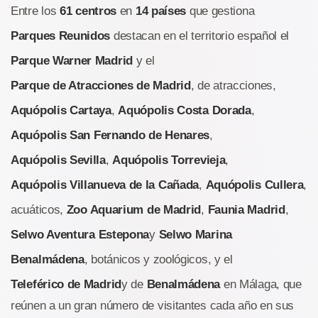
Entre los
61 centros
en
14 países
que gestiona
Parques Reunidos
destacan en el territorio español el
Parque Warner Madrid
y el
Parque de Atracciones de Madrid
, de atracciones,
Aquópolis Cartaya
,
Aquópolis Costa Dorada
,
Aquópolis
San Fernando de Henares
,
Aquópolis Sevilla
,
Aquópolis Torrevieja
,
Aquópolis Villanueva de la Cañada
,
Aquópolis Cullera
,
acuáticos,
Zoo Aquarium de Madrid
,
Faunia Madrid
,
Selwo Aventura
Estepona
y
Selwo Marina
Benalmádena
, botánicos y zoológicos, y el
Teleférico de Madrid
y de
Benalmádena
en Málaga, que
reúnen a un gran número de visitantes cada año en sus