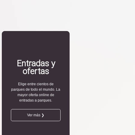
Entradas y
ofertas
Elige entre cientos de
parques de todo el mundo. La
mayor oferta online de
entradas a parques.
Ver más ❯