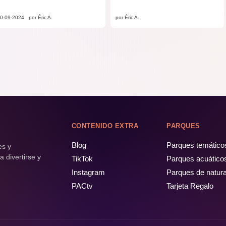
0-09-2024
por Éric A.
por Éric A.
CONTENIDO EXTRA
PARQUES
Blog
Parques temático
es y
 divertirse y
TikTok
Parques acuático
Instagram
Parques de natur
PACtv
Tarjeta Regalo