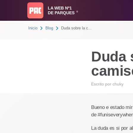
LA WEB Nº1
DE PARQUES
®
Inicio
Blog
Duda sobre la c...
Duda 
camise
Escrito por
chuky
Bueno e estado mir
de #funiseverywhe
La duda es si por a