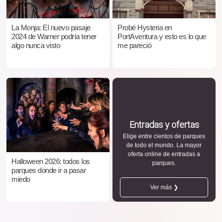
La Monja: El nuevo pasaje
Probé Hysteria en
2024 de Warner podría tener
PortAventura y esto es lo que
algo nunca visto
me pareció
Entradas y ofertas
Elige entre cientos de parques
de todo el mundo. La mayor
oferta online de entradas a
Halloween 2026: todos los
parques.
parques donde ir a pasar
miedo
Ver más ❯