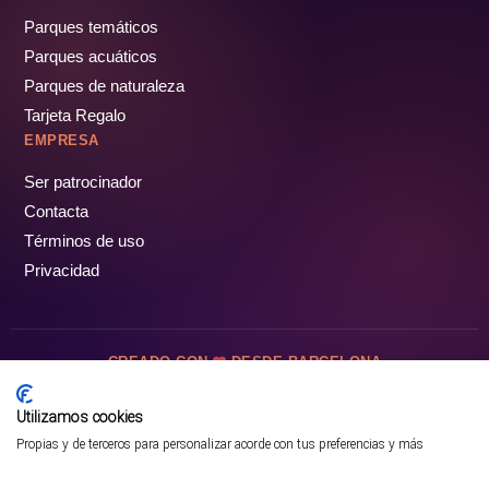
Parques temáticos
Parques acuáticos
Parques de naturaleza
Tarjeta Regalo
EMPRESA
Ser patrocinador
Contacta
Términos de uso
Privacidad
CREADO CON
DESDE BARCELONA
OCIOTUR DIGITAL SL. © Todos los derechos reservados · 2026
Utilizamos cookies
Propias y de terceros para personalizar acorde con tus preferencias y más