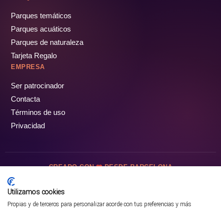
Parques temáticos
Parques acuáticos
Parques de naturaleza
Tarjeta Regalo
EMPRESA
Ser patrocinador
Contacta
Términos de uso
Privacidad
CREADO CON
DESDE BARCELONA
OCIOTUR DIGITAL SL. © Todos los derechos reservados · 2026
Utilizamos cookies
Propias y de terceros para personalizar acorde con tus preferencias y más