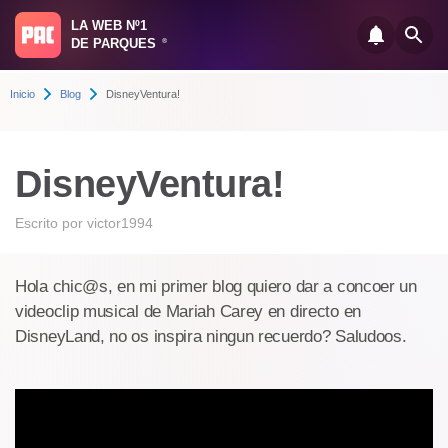
LA WEB Nº1
DE PARQUES
®
Inicio
Blog
DisneyVentura!
DisneyVentura!
Escrito por
victor1994
Hola chic@s, en mi primer blog quiero dar a concoer un
videoclip musical de Mariah Carey en directo en
DisneyLand, no os inspira ningun recuerdo? Saludoos.