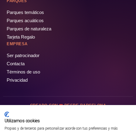
PARQUES
Parques temáticos
Parques acuáticos
Parques de naturaleza
Tarjeta Regalo
EMPRESA
Ser patrocinador
Contacta
Términos de uso
Privacidad
CREADO CON
DESDE BARCELONA
OCIOTUR DIGITAL SL. © Todos los derechos reservados · 2026
Utilizamos cookies
Propias y de terceros para personalizar acorde con tus preferencias y más