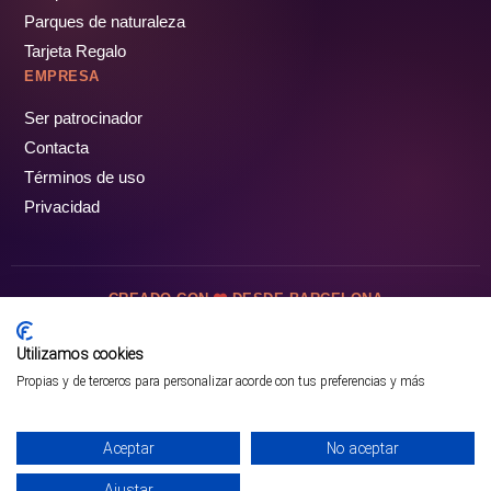
Parques de naturaleza
Tarjeta Regalo
EMPRESA
Ser patrocinador
Contacta
Términos de uso
Privacidad
CREADO CON
DESDE BARCELONA
OCIOTUR DIGITAL SL. © Todos los derechos reservados · 2026
Utilizamos cookies
Propias y de terceros para personalizar acorde con tus preferencias y más
Aceptar
No aceptar
Ajustar