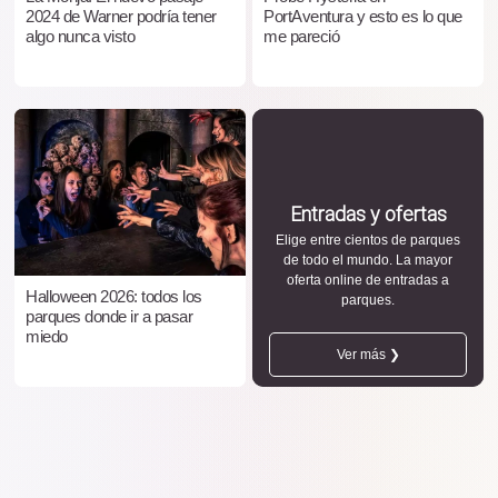
2024 de Warner podría tener
PortAventura y esto es lo que
algo nunca visto
me pareció
Entradas y ofertas
Elige entre cientos de parques
de todo el mundo. La mayor
oferta online de entradas a
Halloween 2026: todos los
parques.
parques donde ir a pasar
miedo
Ver más ❯