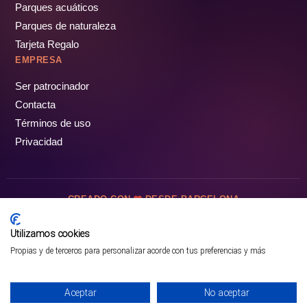
Parques acuáticos
Parques de naturaleza
Tarjeta Regalo
EMPRESA
Ser patrocinador
Contacta
Términos de uso
Privacidad
CREADO CON
DESDE BARCELONA
OCIOTUR DIGITAL SL. © Todos los derechos reservados · 2026
Utilizamos cookies
Propias y de terceros para personalizar acorde con tus preferencias y más
Aceptar
No aceptar