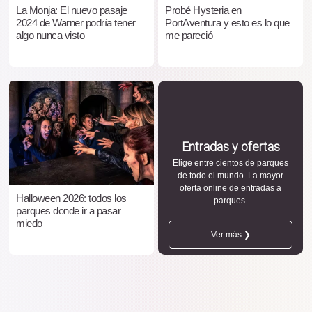
La Monja: El nuevo pasaje
Probé Hysteria en
2024 de Warner podría tener
PortAventura y esto es lo que
algo nunca visto
me pareció
Entradas y ofertas
Elige entre cientos de parques
de todo el mundo. La mayor
oferta online de entradas a
Halloween 2026: todos los
parques.
parques donde ir a pasar
miedo
Ver más ❯