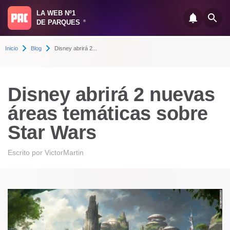
LA WEB Nº1
DE PARQUES
®
Inicio
Blog
Disney abrirá 2...
Disney abrirá 2 nuevas
áreas temáticas sobre
Star Wars
Escrito por
VictorMartin