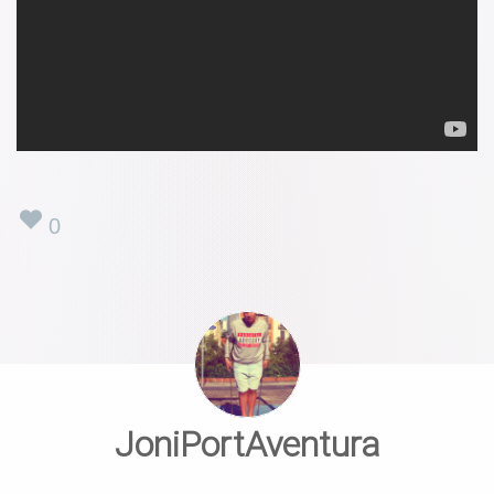
0
JoniPortAventura