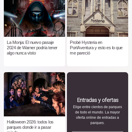
La Monja: El nuevo pasaje
Probé Hysteria en
2024 de Warner podría tener
PortAventura y esto es lo que
algo nunca visto
me pareció
Entradas y ofertas
Elige entre cientos de parques
de todo el mundo. La mayor
oferta online de entradas a
Halloween 2026: todos los
parques.
parques donde ir a pasar