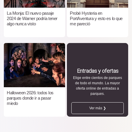
La Monja: El nuevo pasaje
Probé Hysteria en
2024 de Warner podría tener
PortAventura y esto es lo que
algo nunca visto
me pareció
Entradas y ofertas
Elige entre cientos de parques
de todo el mundo. La mayor
oferta online de entradas a
Halloween 2026: todos los
parques.
parques donde ir a pasar
miedo
Ver más ❯