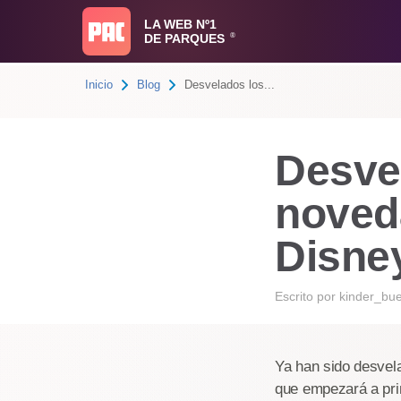
LA WEB Nº1
DE PARQUES
®
Inicio
Blog
Desvelados los...
Desve
noveda
Disne
Escrito por
kinder_bu
Ya han sido desvela
que empezará a prin