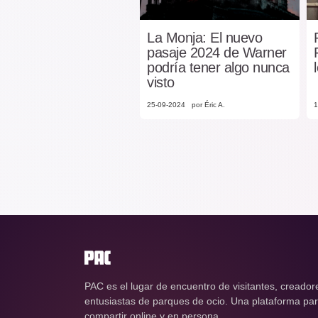
La Monja: El nuevo
pasaje 2024 de Warner
podría tener algo nunca
visto
25-09-2024
por Éric A.
1
PAC es el lugar de encuentro de visitantes, creador
entusiastas de parques de ocio. Una plataforma para
compartir online y en persona.