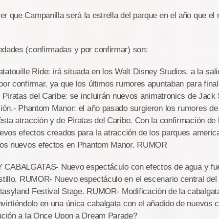
r que Campanilla será la estrella del parque en el año que el r
edades (confirmadas y por confirmar) son:
uille Ride: irá situada en los Walt Disney Studios, a la sali
por confirmar, ya que los últimos rumores apuntaban para fina
- Piratas del Caribe: se incluirán nuevos animatronics de Jac
ción.- Phantom Manor: el año pasado surgieron los rumores de
sta atracción y de Piratas del Caribe. Con la confirmación de 
nuevos efectos creados para la atracción de los parques ameri
e los nuevos efectos en Phantom Manor. RUMOR
BALGATAS- Nuevo espectáculo con efectos de agua y fuego
astillo. RUMOR- Nuevo espectáculo en el escenario central del
tasyland Festival Stage. RUMOR- Modificación de la cabalgat
nvirtiéndolo en una única cabalgata con el añadido de nuevos
tución a la Once Upon a Dream Parade?