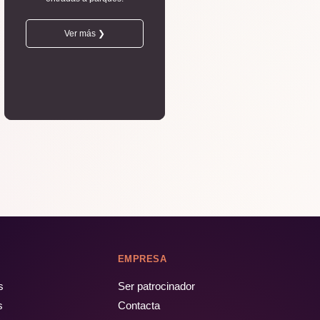
Ver más ❯
EMPRESA
s
Ser patrocinador
s
Contacta