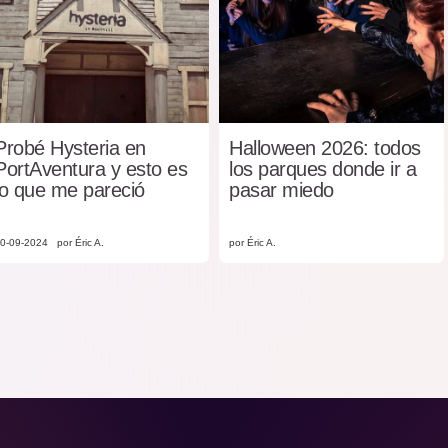
Probé Hysteria en
Halloween 2026: todos
PortAventura y esto es
los parques donde ir a
lo que me pareció
pasar miedo
0-09-2024
por Éric A.
por Éric A.