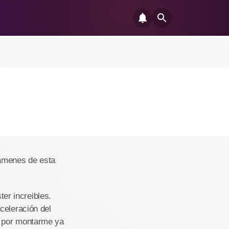
xámenes de esta
er increibles.
celeración del
o por montarme ya