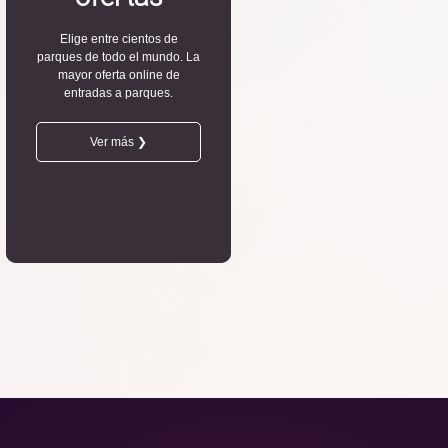
Elige entre cientos de
parques de todo el mundo. La
mayor oferta online de
entradas a parques.
Ver más ❯