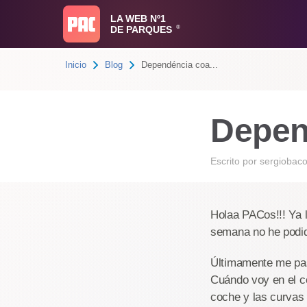
LA WEB Nº1
DE PARQUES
®
Inicio
Blog
Dependéncia coa...
Depen
Escrito por
sergiobac
Holaa PACos!!! Ya 
semana no he podid
Últimamente me pas
Cuándo voy en el co
coche y las curvas