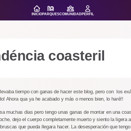
INICIO
PARQUES
COMUNIDAD
PERFIL
déncia coasteril
o
llevaba tiempo con ganas de hacer este blog, pero con los e
o! Ahora qua ya he acabado y más o menos bien, lo haré!!
a muchas dias pero tengo unas ganas de montar en una coast
che, dejo el cuerpo completamente muerto y siento la ligera a
 bruscas que pueda llegara hacer. La desesperación que teng