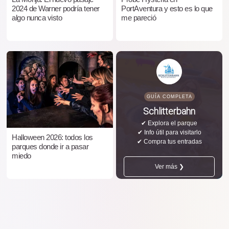
2024 de Warner podría tener
PortAventura y esto es lo que
algo nunca visto
me pareció
GUÍA COMPLETA
Schlitterbahn
✔ Explora el parque
✔ Info útil para visitarlo
Halloween 2026: todos los
✔ Compra tus entradas
parques donde ir a pasar
miedo
Ver más ❯