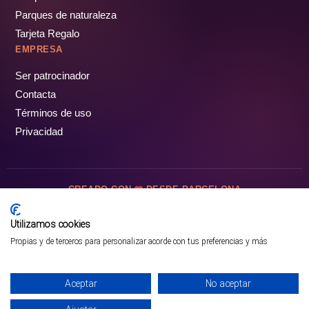
Parques de naturaleza
Tarjeta Regalo
EMPRESA
Ser patrocinador
Contacta
Términos de uso
Privacidad
CREADO CON
DESDE BARCELONA
OCIOTUR DIGITAL SL. © Todos los derechos reservados · 2026
Utilizamos cookies
Propias y de terceros para personalizar acorde con tus preferencias y más
Aceptar
No aceptar