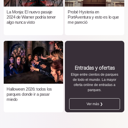
La Monja: El nuevo pasaje
Probé Hysteria en
2024 de Warner podría tener
PortAventura y esto es lo que
algo nunca visto
me pareció
Entradas y ofertas
Elige entre cientos de parques
de todo el mundo. La mayor
oferta online de entradas a
Halloween 2026: todos los
parques.
parques donde ir a pasar
miedo
Ver más ❯