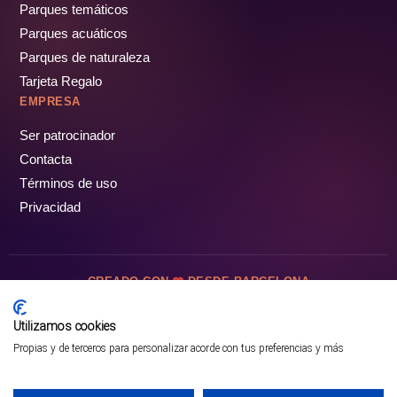
Parques temáticos
Parques acuáticos
Parques de naturaleza
Tarjeta Regalo
EMPRESA
Ser patrocinador
Contacta
Términos de uso
Privacidad
CREADO CON
DESDE BARCELONA
OCIOTUR DIGITAL SL. © Todos los derechos reservados · 2026
Utilizamos cookies
Propias y de terceros para personalizar acorde con tus preferencias y más