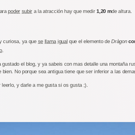
para
poder
subir
a la atracción hay que medir
1,20 m
de altura.
y curiosa, ya que
se
llama
igual
que el elemento de
Dràgon
co
o
.
 gustado el blog, y ya sabeis con mas detalle una montaña r
e bien. No porque sea antigua tiene que ser inferior a las dema
leerlo, y darle a me gusta si os gusta ;).