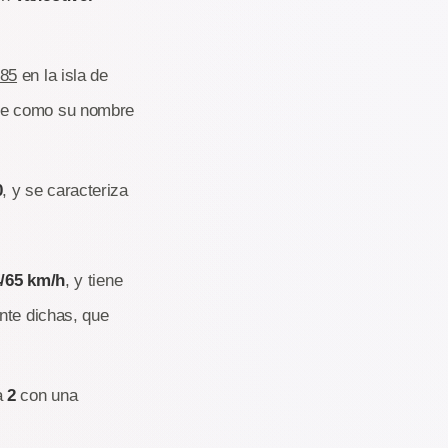
985
en la isla de
ose como su nombre
0
, y se caracteriza
/65 km/h
, y tiene
nte dichas, que
a
2
con una