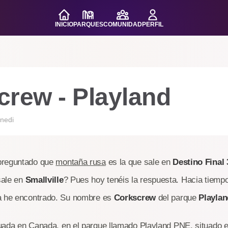
INICIO
PARQUES
COMUNIDAD
PERFIL
crew - Playland
nedi
preguntado que
montaña rusa
es la que sale en
Destino Final 
sale en
Smallville
? Pues hoy tenéis la respuesta. Hacia tiemp
a he encontrado. Su nombre es
Corkscrew
del parque
Playlan
uada en Canada, en el parque llamado
Playland
PNE
, situado 