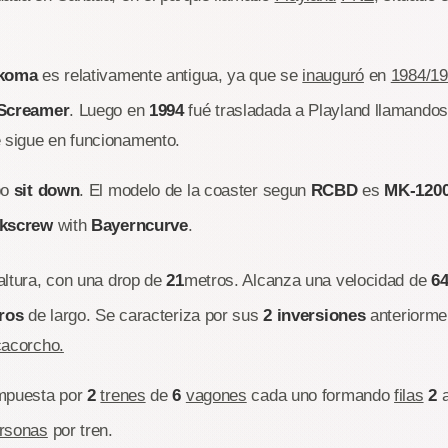
koma
es relativamente antigua, ya que se
inauguró
en
1984/1
Screamer
. Luego en
1994
fué trasladada a Playland llamand
e sigue en funcionamento.
po
sit down
. El modelo de la coaster segun
RCBD
es
MK-120
kscrew
with
Bayerncurve
.
altura, con una drop de
21
metros. Alcanza una velocidad de
64
ros
de largo. Se caracteriza por sus
2 inversiones
anteriorme
acorcho.
ompuesta por
2
trenes
de
6
vagones
cada uno formando
filas
2
rsonas
por tren.