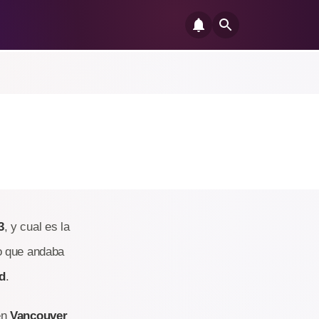
3
, y cual es la
o que andaba
d
.
en
Vancouver