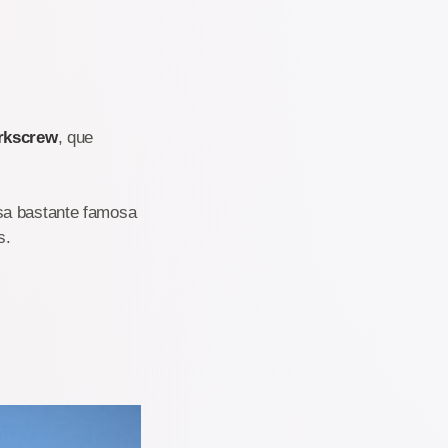
rkscrew
, que
usa bastante famosa
s.