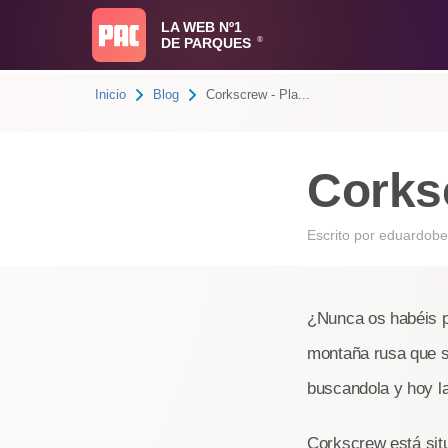
LA WEB Nº1
DE PARQUES
®
Inicio
Blog
Corkscrew - Pla...
Corks
Escrito por
eduardobe
¿Nunca os habéis 
montaña rusa que 
buscandola y hoy l
Corkscrew
está sit