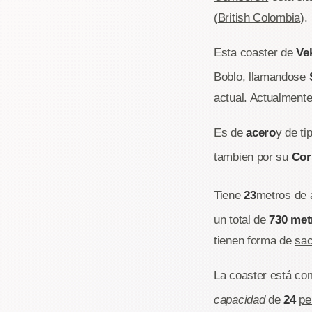
(
British Colombia
).
Esta coaster de
Ve
Boblo, llamandose
actual. Actualment
Es de
acero
y de ti
tambien por su
Cor
Tiene
23
metros de 
un total de
730 met
tienen forma de
sac
La coaster está c
capacidad
de
24
pe