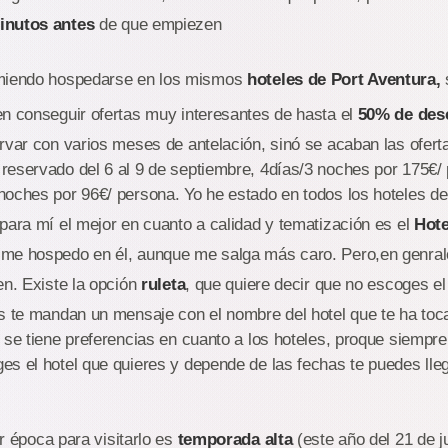
inutos antes
de que empiezen
iendo hospedarse en los mismos
hoteles de Port Aventura,
en conseguir ofertas muy interesantes de hasta el
50% de des
rvar con varios meses de antelación, sinó se acaban las ofert
reservado del 6 al 9 de septiembre, 4días/3 noches por 175€/
noches por 96€/ persona. Yo he estado en todos los hoteles de
para mí el mejor en cuanto a calidad y tematización es el
Hote
me hospedo en él, aunque me salga más caro. Pero,en genralo
en. Existe la opción
ruleta
, que quiere decir que no escoges el 
s te mandan un mensaje con el nombre del hotel que te ha toc
 se tiene preferencias en cuanto a los hoteles, proque siempr
s el hotel que quieres y depende de las fechas te puedes lleg
 época para visitarlo es
temporada alta
(este año del 21 de ju