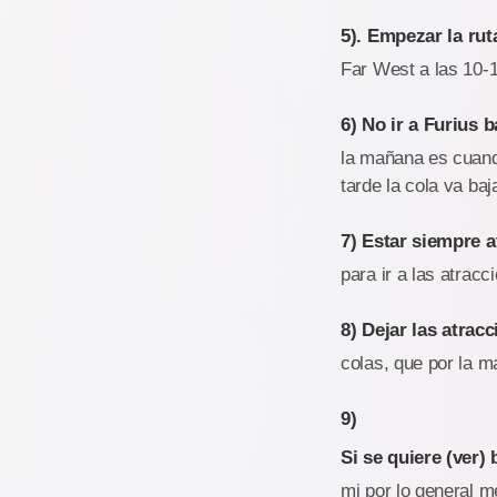
5).
Empezar la rut
Far West a las 10-
6) No ir a Furius 
la mañana es cuando
tarde la cola va ba
7) Estar siempre a
para ir a las atrac
8)
Dejar las atrac
colas, que por la m
9)
Si se quiere (ver
mi por lo general m