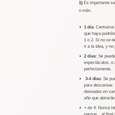
1)
Es importante sab
o más.
1 día
: Centrarse
que haya podréis
1 o 2. Si no se 
ir a la idea, y n
2 días:
Se puede 
espectáculos, o 
perfectamente.
3-4 días:
Se pue
para descansar. 
deseadas en vari
año que abirarán
+ de 4: Nunca he
parque... al fin