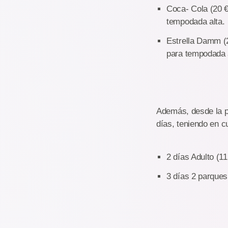
Coca- Cola (20 €
tempodada alta.
Estrella Damm (2
para tempodada a
Además, desde la pá
días, teniendo en c
2 días Adulto (1
3 días 2 parques