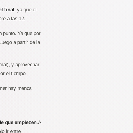
l final
, ya que el
re a las 12.
en punto. Ya que por
uego a partir de la
mal), y aprovechar
or el tiempo.
omer hay menos
 de que empiezen.
A
o ir entre