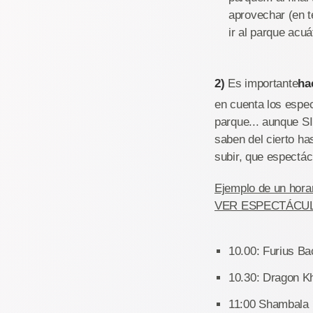
aprovechar (en t
ir al parque acuá
2)
Es importante
ha
en cuenta los espec
parque... aunque 
saben del cierto ha
subir, que espectác
Ejemplo de un horar
VER ESPECTÁCU
10.00: Furius Ba
10.30: Dragon K
11:00 Shambala