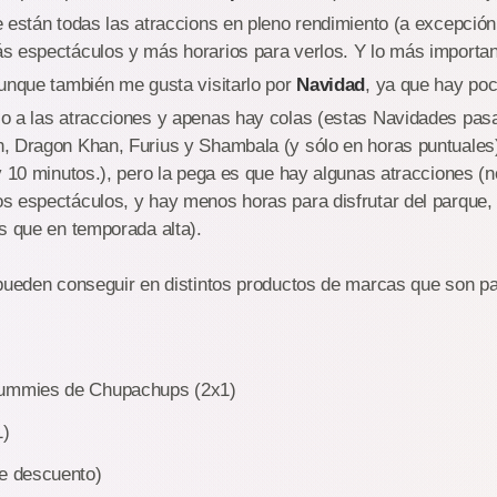
e están todas las atraccions en pleno rendimiento (a excepció
s espectáculos y más horarios para verlos. Y lo más importan
Aunque también me gusta visitarlo por
Navidad
, ya que hay poc
o a las atracciones y apenas hay colas (estas Navidades pa
, Dragon Khan, Furius y Shambala (y sólo en horas puntuales),
y 10 minutos.), pero la pega es que hay algunas atracciones (n
 espectáculos, y hay menos horas para disfrutar del parque, 
s que en temporada alta).
pueden conseguir en distintos productos de marcas que son pa
Gummies de Chupachups (2x1)
1)
de descuento)