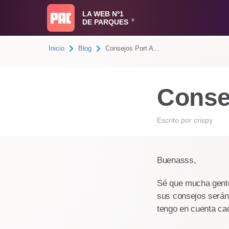
LA WEB Nº1
DE PARQUES
®
Inicio
Blog
Consejos Port A...
Conse
Escrito por
crispy
Buenasss,
Sé que mucha gente
sus consejos serán
tengo en cuenta cad