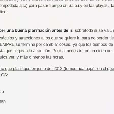
empodada alta) para pasar tiempo en Salou y en las playas. 
tico.
cer una buena planifiación antes de ir
, sobretodo si se va 1 
táculos y atracciones a los que se quiere ir, para no perder t
SIEMPRE se termina por cambiar cosas, ya que los tiempos d
sta que llegas a la atracción. Pero almenos ir con una idea de
ulos ver, y más o menos las horas.
io que planifique en junio del 2012 (temporada baja)- en el q
LOS:
co
han