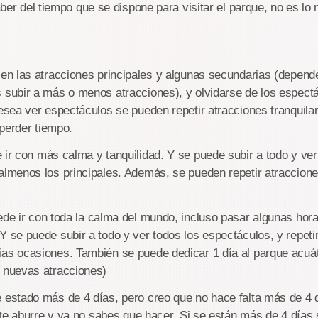
er del tiempo que se dispone para visitar el parque, no es lo
 en las atracciones principales y algunas secundarias (depende
 subir a más o menos atracciones), y olvidarse de los espectá
desea ver espectáculos se pueden repetir atracciones tranquil
o perder tiempo.
ir con más calma y tanquilidad. Y se puede subir a todo y ver
almenos los principales. Además, se pueden repetir atraccion
de ir con toda la calma del mundo, incluso pasar algunas horas
Y se puede subir a todo y ver todos los espectáculos, y repeti
as ocasiones. También se puede dedicar 1 día al parque acuá
 nuevas atracciones)
 estado más de 4 días, pero creo que no hace falta más de 4 d
al te aburre y ya no sabes que hacer. Si se están más de 4 días