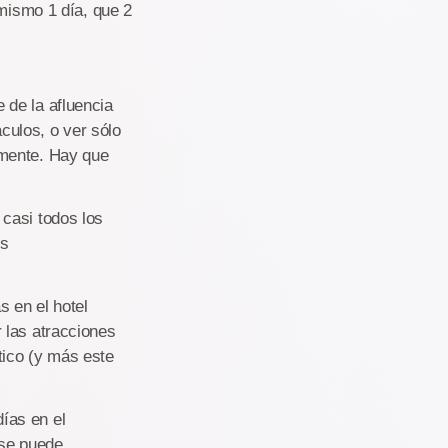
 mismo 1 día, que 2
 de la afluencia
culos, o ver sólo
amente. Hay que
 casi todos los
es
 en el hotel
r las atracciones
tico (y más este
ías en el
 se puede