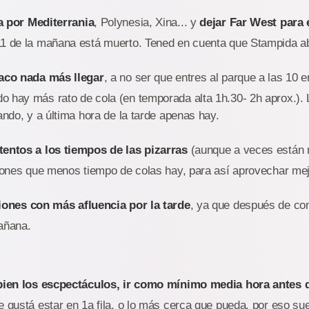
a por Mediterrania
, Polynesia, Xina... y
dejar Far West para e
11 de la mañana está muerto. Tened en cuenta que Stampida ab
baco nada más llegar
, a no ser que entres al parque a las 10 
 hay más rato de cola (en temporada alta 1h.30- 2h aprox.). L
jando, y a última hora de la tarde apenas hay.
tentos a los tiempos de las pizarras
(aunque a veces están 
ciones que menos tiempo de colas hay, para así aprovechar mej
ciones con más afluencia por la tarde
, ya que después de c
añana.
) bien los escpectáculos, ir como mínimo media hora antes
e gustá estar en 1a fila, o lo más cerca que pueda, por eso suel