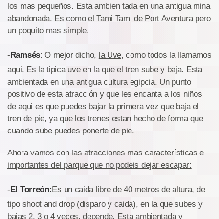
los mas pequeños. Esta ambien tada en una antigua mina
abandonada. Es como el
Tami Tami
de Port Aventura pero
un poquito mas simple.
-
Ramsés
: O mejor dicho,
la Uve
, como todos la llamamos
aqui. Es la tipica uve en la que el tren sube y baja. Esta
ambientada en una antigua cultura egipcia. Un punto
positivo de esta atracción y que les encanta a los niños
de aqui es que puedes bajar la primera vez que baja el
tren de pie, ya que los trenes estan hecho de forma que
cuando sube puedes ponerte de pie.
Ahora vamos con las atracciones mas características e
importantes del parque que no podeis dejar escapar:
-
El Torreón:
Es un caida libre de
40 metros de altura
, de
tipo shoot and drop (disparo y caida), en la que subes y
bajas 2, 3 o 4 veces, depende. Esta ambientada y