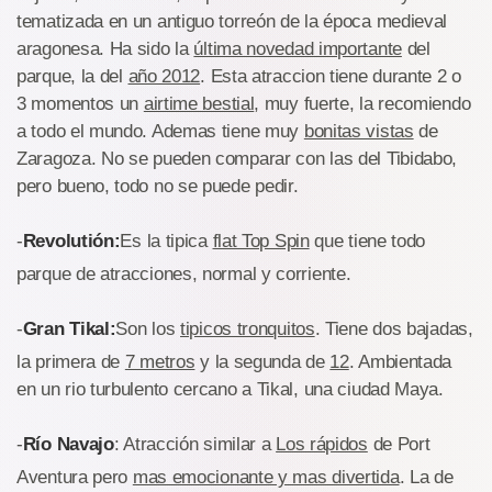
tematizada en un antiguo torreón de la época medieval
aragonesa. Ha sido la
última novedad importante
del
parque, la del
año 2012
. Esta atraccion tiene durante 2 o
3 momentos un
airtime bestial
, muy fuerte, la recomiendo
a todo el mundo. Ademas tiene muy
bonitas vistas
de
Zaragoza. No se pueden comparar con las del Tibidabo,
pero bueno, todo no se puede pedir.
-
Revolutión:
Es la tipica
flat Top Spin
que tiene todo
parque de atracciones, normal y corriente.
-
Gran Tikal:
Son los
tipicos tronquitos
. Tiene dos bajadas,
la primera de
7 metros
y la segunda de
12
. Ambientada
en un rio turbulento cercano a Tikal, una ciudad Maya.
-
Río Navajo
: Atracción similar a
Los rápidos
de Port
Aventura pero
mas emocionante y mas divertida
. La de