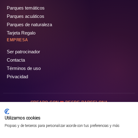
Parques temáticos
Parques acuáticos
Parques de naturaleza
Tarjeta Regalo
EMPRESA
Ser patrocinador
Contacta
Términos de uso
Privacidad
CREADO CON
DESDE BARCELONA
OCIOTUR DIGITAL SL. © Todos los derechos reservados · 2026
Utilizamos cookies
Propias y de terceros para personalizar acorde con tus preferencias y más