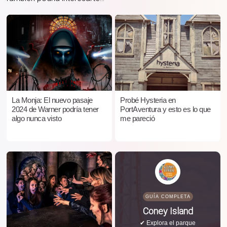
La Monja: El nuevo pasaje
Probé Hysteria en
2024 de Warner podría tener
PortAventura y esto es lo que
algo nunca visto
me pareció
GUÍA COMPLETA
Coney Island
✔ Explora el parque