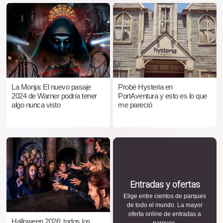
La Monja: El nuevo pasaje
Probé Hysteria en
2024 de Warner podría tener
PortAventura y esto es lo que
algo nunca visto
me pareció
Entradas y ofertas
Elige entre cientos de parques
de todo el mundo. La mayor
oferta online de entradas a
Halloween 2026: todos los