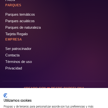
PARQUES
Parques temáticos
Parques acuáticos
Parques de naturaleza
Tarjeta Regalo
EMPRESA
Ser patrocinador
Contacta
Términos de uso
Privacidad
CREADO CON
DESDE BARCELONA
OCIOTUR DIGITAL SL. © Todos los derechos reservados · 2026
Utilizamos cookies
Propias y de terceros para personalizar acorde con tus preferencias y más