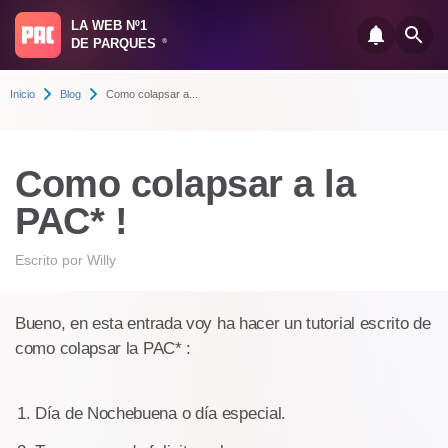
LA WEB Nº1
DE PARQUES
®
Inicio
Blog
Como colapsar a...
Como colapsar a la
PAC* !
Escrito por
Willy
Bueno, en esta entrada voy ha hacer un tutorial escrito de
como colapsar la PAC* :
Día de Nochebuena o día especial.