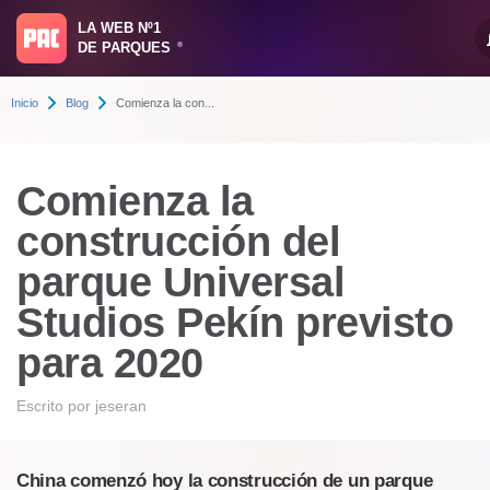
LA WEB Nº1
DE PARQUES
®
Inicio
Blog
Comienza la con...
Comienza la
construcción del
parque Universal
Studios Pekín previsto
para 2020
Escrito por
jeseran
China comenzó hoy la construcción de un parque