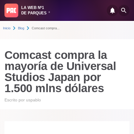
LA WEB Nº1
DE PARQUES
®
Inicio
Blog
Comcast compra...
Comcast compra la
mayoría de Universal
Studios Japan por
1.500 mlns dólares
Escrito por
uspablo