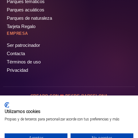
Parques temáticos
Parques acuáticos
Parques de naturaleza
Tarjeta Regalo
EMPRESA
Ser patrocinador
Contacta
Términos de uso
Privacidad
CREADO CON
DESDE BARCELONA
OCIOTUR DIGITAL SL. © Todos los derechos reservados · 2026
Utilizamos cookies
Propias y de terceros para personalizar acorde con tus preferencias y más