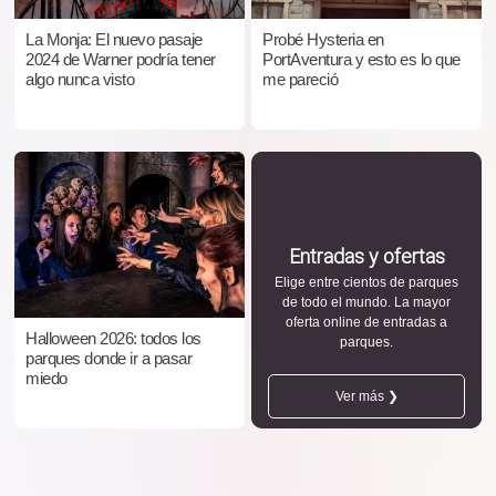
La Monja: El nuevo pasaje
Probé Hysteria en
2024 de Warner podría tener
PortAventura y esto es lo que
algo nunca visto
me pareció
Entradas y ofertas
Elige entre cientos de parques
de todo el mundo. La mayor
oferta online de entradas a
Halloween 2026: todos los
parques.
parques donde ir a pasar
miedo
Ver más ❯