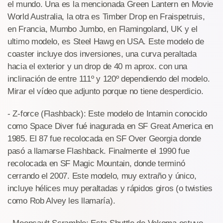
el mundo. Una es la mencionada Green Lantern en Movie
World Australia, la otra es Timber Drop en Fraispetruis,
en Francia, Mumbo Jumbo, en Flamingoland, UK y el
ultimo modelo, es Steel Hawg en USA. Este modelo de
coaster incluye dos inversiones, una curva peraltada
hacia el exterior y un drop de 40 m aprox. con una
inclinación de entre 111º y 120º dependiendo del modelo.
Mirar el vídeo que adjunto porque no tiene desperdicio.
- Z-force (Flashback): Este modelo de Intamin conocido
como Space Diver fué inagurada en SF Great America en
1985. El 87 fue recolocada en SF Over Georgia donde
pasó a llamarse Flashback. Finalmente el 1990 fue
recolocada en SF Magic Mountain, donde terminó
cerrando el 2007. Este modelo, muy extraño y único,
incluye hélices muy peraltadas y rápidos giros (o twisties
como Rob Alvey les llamaría).