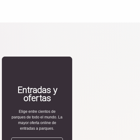
Entradas y
ofertas
Elige entre cientos de
parques de todo el mundo. La
mayor oferta online de
entradas a parques.