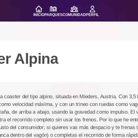
INICIO
PARQUES
COMUNIDAD
PERFIL
er Alpina
 coaster del tipo alpino, situada en Mieders, Austria. Con 3,5
 como velocidad máxima, y con un trineo con ruedas como vagó
taña, de arriba a abajo, usando la gravedad como impulso. El 
tra el recorrido completo sin usar los frenos. Por lo que he ent
sto del consumidor; si quieres vas más despacio y te frenas 
nca dentro del vagón) o completas el recorrido de forma rápida