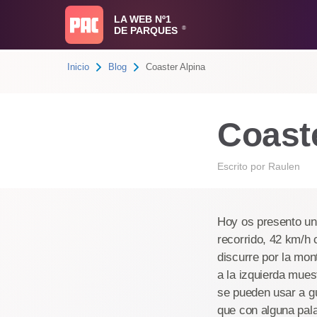
LA WEB Nº1
DE PARQUES
®
Inicio
Blog
Coaster Alpina
Coast
Escrito por
Raulen
Hoy os presento una
recorrido, 42 km/h
discurre por la mon
a la izquierda mues
se pueden usar a gu
que con alguna pala