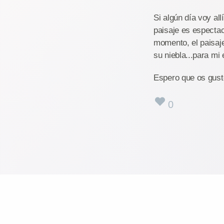
Si algún día voy all
paisaje es espectac
momento, el paisaj
su niebla...para mi 
Espero que os gust
0