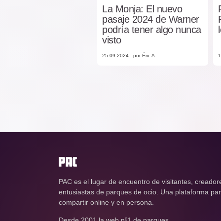
La Monja: El nuevo
pasaje 2024 de Warner
podría tener algo nunca
visto
25-09-2024
por Éric A.
1
PAC es el lugar de encuentro de visitantes, creador
entusiastas de parques de ocio. Una plataforma para
compartir online y en persona.
Desde 2001 la web nº1 de parques.