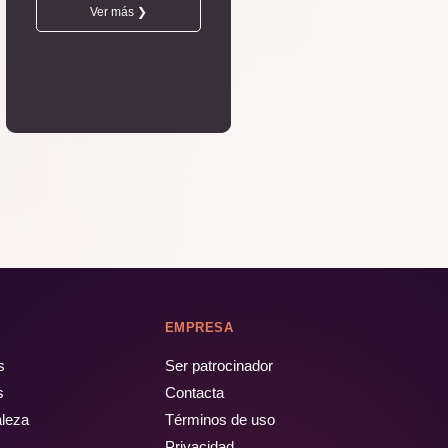
Ver más ❯
EMPRESA
s
Ser patrocinador
s
Contacta
aleza
Términos de uso
Privacidad