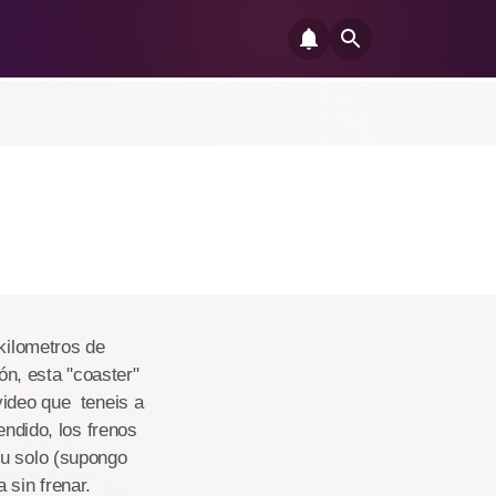
 kilometros de
n, esta "coaster"
video que teneis a
endido, los frenos
tu solo (supongo
 sin frenar.