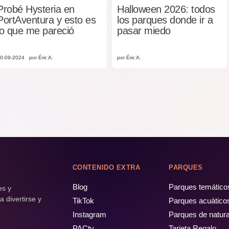
Probé Hysteria en
Halloween 2026: todos
PortAventura y esto es
los parques donde ir a
lo que me pareció
pasar miedo
0-09-2024
por Éric A.
por Éric A.
CONTENIDO EXTRA
PARQUES
Blog
Parques temático
es y
 divertirse y
TikTok
Parques acuático
Instagram
Parques de natur
PACtv
Tarjeta Regalo