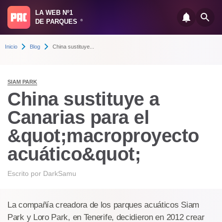
LA WEB Nº1
DE PARQUES
®
Inicio
Blog
China sustituye...
SIAM PARK
China sustituye a
Canarias para el
&quot;macroproyecto
acuático&quot;
Escrito por
DarkSamu
La compañía creadora de los parques acuáticos Siam
Park y Loro Park, en Tenerife, decidieron en 2012 crear