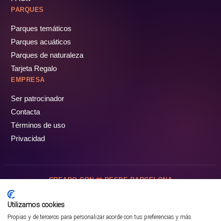
PARQUES
Parques temáticos
Parques acuáticos
Parques de naturaleza
Tarjeta Regalo
EMPRESA
Ser patrocinador
Contacta
Términos de uso
Privacidad
CREADO CON
DESDE BARCELONA
OCIOTUR DIGITAL SL. © Todos los derechos reservados · 2026
Utilizamos cookies
Propias y de terceros para personalizar acorde con tus preferencias y más