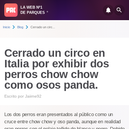
LA WEB Nº1
DE PARQUES
®
Inicio
Blog
Cerrado un circ...
Cerrado un circo en
Italia por exhibir dos
perros chow chow
como osos panda.
Escrito por
Jaiime92
Los dos perros eran presentados al público como un
cruce entre chow chow y oso panda, aunque en realidad
eran perros con el pelaje teñido de blanco y negro. Debido