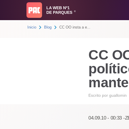
LA WEB Nº1
DE PARQUES
®
Inicio
Blog
CC OO insta a e...
CC OO 
políti
manten
Escrito por
guallomin
04.09.10 - 00:33 