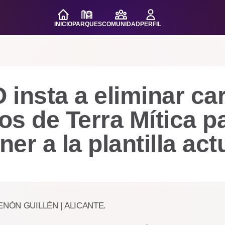
INICIO
PARQUES
COMUNIDAD
PERFIL
insta a eliminar ca
cos de Terra Mítica p
er a la plantilla act
-ZENÓN GUILLÉN | ALICANTE.