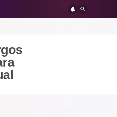
rgos
ara
ual