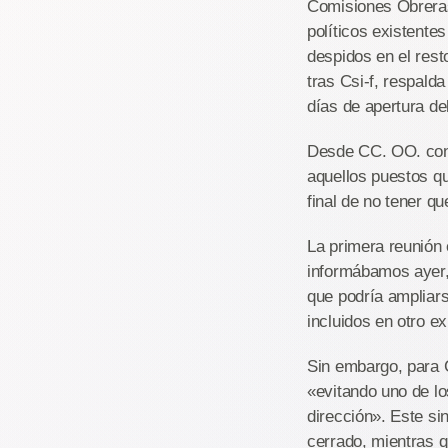
Comisiones Obreras
políticos existentes
despidos en el resto
tras Csi-f, respald
días de apertura de
Desde CC. OO. consi
aquellos puestos q
final de no tener qu
La primera reunión 
informábamos ayer, 
que podría ampliars
incluidos en otro e
Sin embargo, para C
«evitando uno de lo
dirección». Este si
cerrado, mientras q