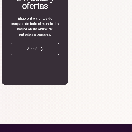
ofertas
Elige entre cientos de
parques de todo el mundo. La
mayor oferta online de
entradas a parques.
Ver más ❯