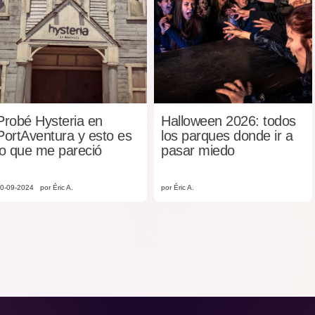
Probé Hysteria en
Halloween 2026: todos
PortAventura y esto es
los parques donde ir a
lo que me pareció
pasar miedo
0-09-2024
por Éric A.
por Éric A.