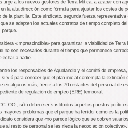
 urge a los nuevos gestores de Terra Mítica, a acabar con aq
 en la alta dirección como fórmula para ajustar los costes de p
 de la plantilla. Este sindicato, segunda fuerza representativa en
a que se adapten los actuales contratos de tiempo completo del 
l parque.
dera «imprescindible» para garantizar la viabilidad de Terra 
ue no son necesarios durante el tiempo que permanece cerrado»
e echar a nadie.
entre los responsables de Aqualandia y el comité de empresa,
sirvió para conocer que el plan inicial contempla la extinción 
e en algunos más, frente a los 70 restantes del personal de es
xpediente de regulación de empleo (ERE) temporal.
C. OO., sólo deben ser sustituidos aquellos puestos políticos 
s mayores problemas que el parque ha tenido, como es la poli
ndicato considera que «no parece lógico que se cobren salario
ue al resto de personal se les niega la negociación colectiva». 