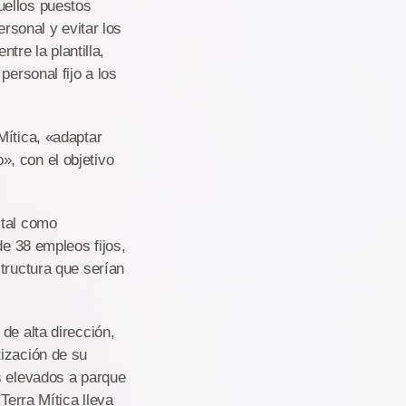
uellos puestos
ersonal y evitar los
tre la plantilla,
personal fijo a los
Mítica, «adaptar
, con el objetivo
 tal como
de 38 empleos fijos,
tructura que serían
de alta dirección,
tización de su
s elevados a parque
Terra Mítica lleva