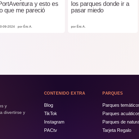
PortAventura y esto es
los parques donde ir a
lo que me pareció
pasar miedo
0-09-2024
por Éric A.
por Éric A.
CONTENIDO EXTRA
PARQUES
Blog
Parques temático
es y
 divertirse y
TikTok
Parques acuático
Instagram
Parques de natur
PACtv
Tarjeta Regalo