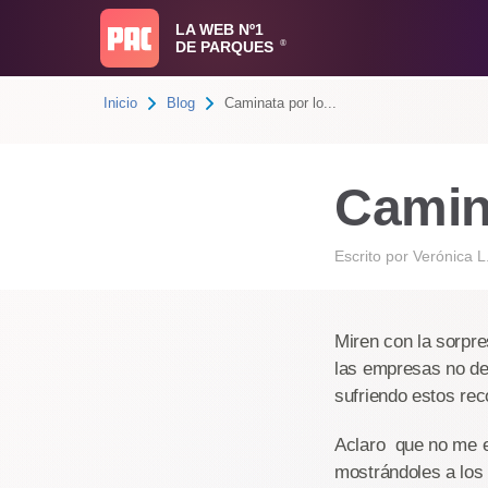
LA WEB Nº1
DE PARQUES
®
Inicio
Blog
Caminata por lo...
Camin
Escrito por
Verónica L
Miren con la sorpr
las empresas no de
sufriendo estos re
Aclaro que no me e
mostrándoles a los 