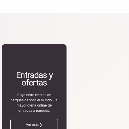
Entradas y
ofertas
Elige entre cientos de
parques de todo el mundo. La
mayor oferta online de
entradas a parques.
Ver más ❯