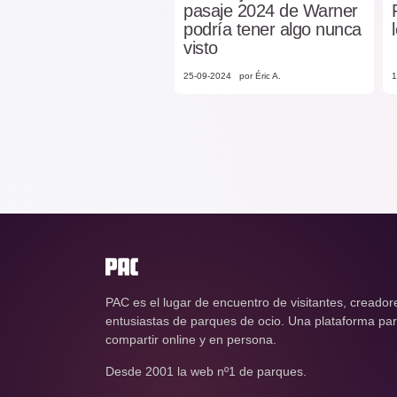
pasaje 2024 de Warner
podría tener algo nunca
visto
25-09-2024
por Éric A.
1
PAC es el lugar de encuentro de visitantes, creador
entusiastas de parques de ocio. Una plataforma para
compartir online y en persona.
Desde 2001 la web nº1 de parques.