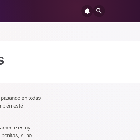
s
á pasando en todas
mbién esté
lamente estoy
bonitas, si no