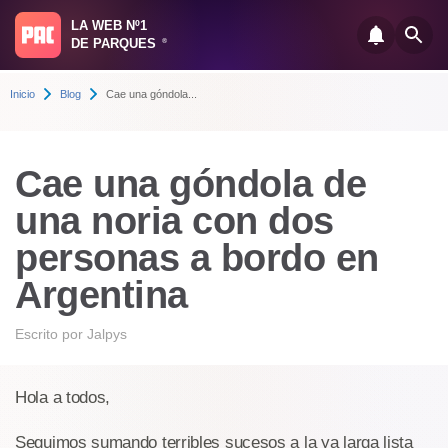
LA WEB Nº1
DE PARQUES
®
Inicio
Blog
Cae una góndola...
Cae una góndola de
una noria con dos
personas a bordo en
Argentina
Escrito por
Jalpys
Hola a todos,
Seguimos sumando terribles sucesos a la ya larga lista