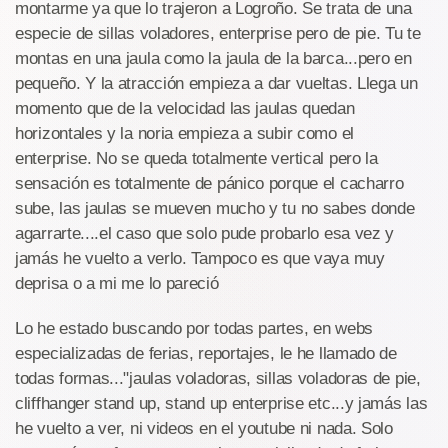
montarme ya que lo trajeron a Logroño. Se trata de una
especie de sillas voladores, enterprise pero de pie. Tu te
montas en una jaula como la jaula de la barca...pero en
pequeño. Y la atracción empieza a dar vueltas. Llega un
momento que de la velocidad las jaulas quedan
horizontales y la noria empieza a subir como el
enterprise. No se queda totalmente vertical pero la
sensación es totalmente de pánico porque el cacharro
sube, las jaulas se mueven mucho y tu no sabes donde
agarrarte....el caso que solo pude probarlo esa vez y
jamás he vuelto a verlo. Tampoco es que vaya muy
deprisa o a mi me lo pareció
Lo he estado buscando por todas partes, en webs
especializadas de ferias, reportajes, le he llamado de
todas formas..."jaulas voladoras, sillas voladoras de pie,
cliffhanger stand up, stand up enterprise etc...y jamás las
he vuelto a ver, ni videos en el youtube ni nada. Solo