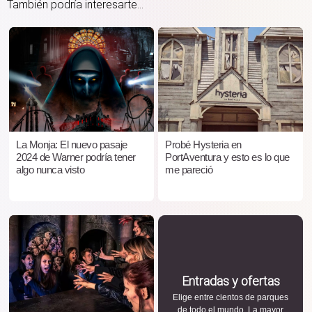
También podría interesarte...
La Monja: El nuevo pasaje
Probé Hysteria en
2024 de Warner podría tener
PortAventura y esto es lo que
algo nunca visto
me pareció
Entradas y ofertas
Elige entre cientos de parques
de todo el mundo. La mayor