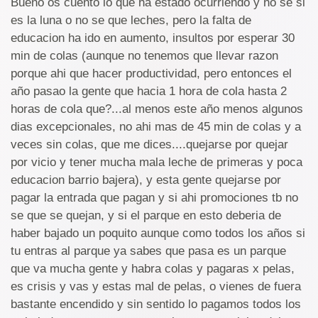
Bueno os cuento lo que ha estado ocurriendo y no se si
es la luna o no se que leches, pero la falta de
educacion ha ido en aumento, insultos por esperar 30
min de colas (aunque no tenemos que llevar razon
porque ahi que hacer productividad, pero entonces el
año pasao la gente que hacia 1 hora de cola hasta 2
horas de cola que?...al menos este año menos algunos
dias excepcionales, no ahi mas de 45 min de colas y a
veces sin colas, que me dices....quejarse por quejar
por vicio y tener mucha mala leche de primeras y poca
educacion barrio bajera), y esta gente quejarse por
pagar la entrada que pagan y si ahi promociones tb no
se que se quejan, y si el parque en esto deberia de
haber bajado un poquito aunque como todos los años si
tu entras al parque ya sabes que pasa es un parque
que va mucha gente y habra colas y pagaras x pelas,
es crisis y vas y estas mal de pelas, o vienes de fuera
bastante encendido y sin sentido lo pagamos todos los