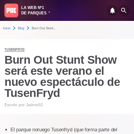
LA WEB Nº1
DE PARQUES
®
Inicio
Blog
Burn Out Stunt...
TUSENFRYD
Burn Out Stunt Show
será este verano el
nuevo espectáculo de
TusenFryd
Escrito por
Jaiime92
El parque noruego Tusenfryd (que forma parte del