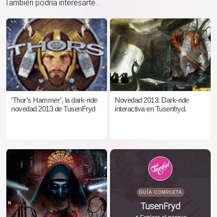
También podría interesarte...
‘Thor’s Hammer’, la dark-ride
Novedad 2013: Dark-ride
novedad 2013 de TusenFryd
interactiva en Tusenfryd.
GUÍA COMPLETA
TusenFryd