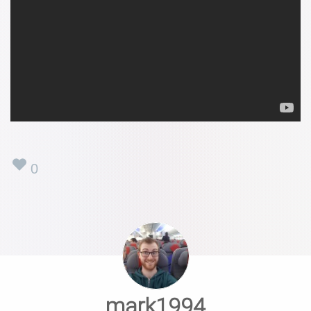
0
mark1994