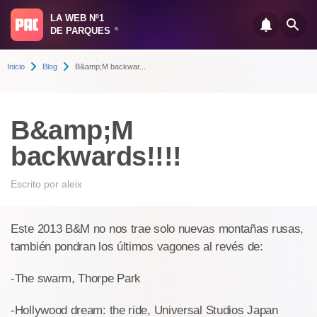
LA WEB Nº1
DE PARQUES
®
Inicio
Blog
B&amp;M backwar...
B&amp;M
backwards!!!!
Escrito por
aleix
Este 2013 B&M no nos trae solo nuevas montañas rusas,
también pondran los últimos vagones al revés de:
-The swarm, Thorpe Park
-Hollywood dream: the ride, Universal Studios Japan