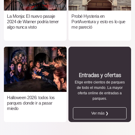
La Monja: El nuevo pasaje
Probé Hysteria en
2024 de Warner podría tener
PortAventura y esto es lo que
algo nunca visto
me pareció
Entradas y ofertas
Elige entre cientos de parques
de todo el mundo. La mayor
oferta online de entradas a
Halloween 2026: todos los
parques.
parques donde ir a pasar
miedo
Ver más ❯