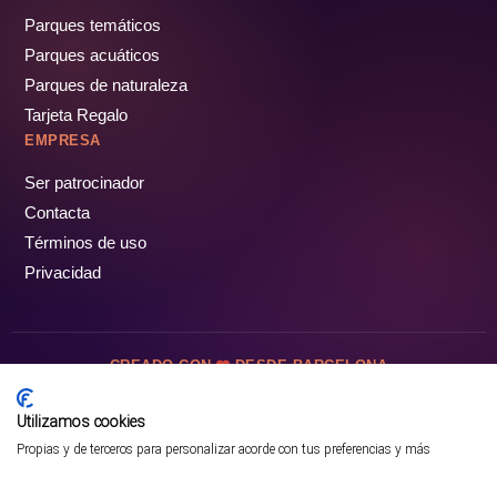
Parques temáticos
Parques acuáticos
Parques de naturaleza
Tarjeta Regalo
EMPRESA
Ser patrocinador
Contacta
Términos de uso
Privacidad
CREADO CON
DESDE BARCELONA
OCIOTUR DIGITAL SL. © Todos los derechos reservados · 2026
Utilizamos cookies
Propias y de terceros para personalizar acorde con tus preferencias y más