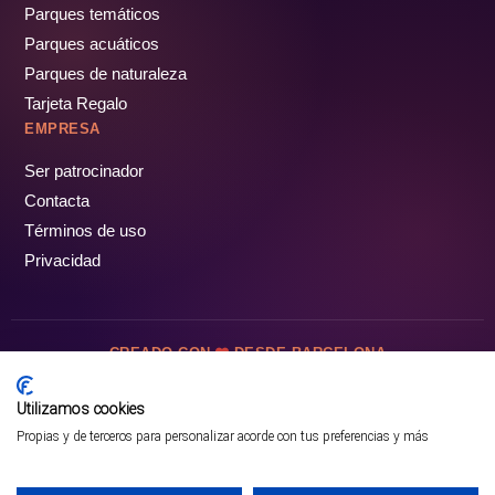
Parques temáticos
Parques acuáticos
Parques de naturaleza
Tarjeta Regalo
EMPRESA
Ser patrocinador
Contacta
Términos de uso
Privacidad
CREADO CON
DESDE BARCELONA
OCIOTUR DIGITAL SL. © Todos los derechos reservados · 2026
Utilizamos cookies
Propias y de terceros para personalizar acorde con tus preferencias y más