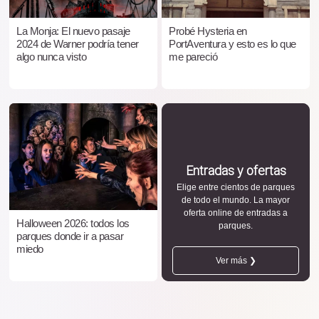
La Monja: El nuevo pasaje
Probé Hysteria en
2024 de Warner podría tener
PortAventura y esto es lo que
algo nunca visto
me pareció
Entradas y ofertas
Elige entre cientos de parques
de todo el mundo. La mayor
oferta online de entradas a
Halloween 2026: todos los
parques.
parques donde ir a pasar
miedo
Ver más ❯