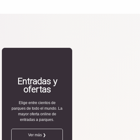
Entradas y
ofertas
Elige entre cientos de
parques de todo el mundo. La
mayor oferta online de
entradas a parques.
Ver más ❯