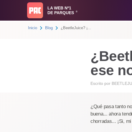
LA WEB Nº1
DE PARQUES
®
Inicio
Blog
¿BeetleJuice? ¡...
¿Beet
ese n
Escrito por
BEETLEJU
¿Qué pasa tanto no
buena... ahora ten
chorradas... ¡Si, mi