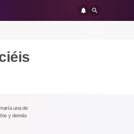
ciéis
rmaría una de
rafos y demás