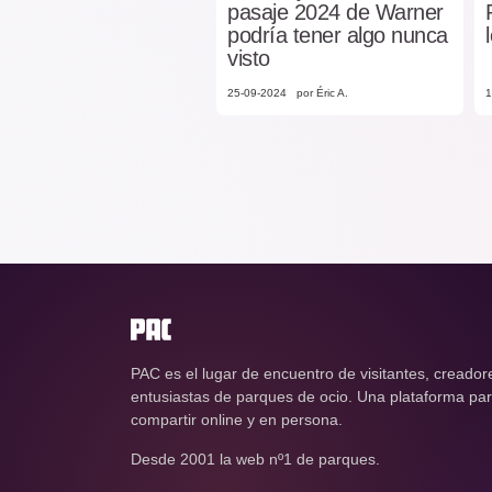
pasaje 2024 de Warner
podría tener algo nunca
visto
25-09-2024
por Éric A.
1
PAC es el lugar de encuentro de visitantes, creador
entusiastas de parques de ocio. Una plataforma para
compartir online y en persona.
Desde 2001 la web nº1 de parques.