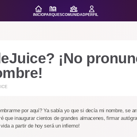
INICIO
PARQUES
COMUNIDAD
PERFIL
leJuice? ¡No pronun
ombre!
ICE
mbrarme por aquí? Ya sabía yo que si decía mi nombre, se a
dré que inaugurar cientos de grandes almacenes, firmar autóg
 vida a partir de hoy será un infierno!