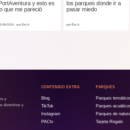
PortAventura y esto es
los parques donde ir a
lo que me pareció
pasar miedo
0-09-2024
por Éric A.
por Éric A.
CONTENIDO EXTRA
PARQUES
Blog
Parques temático
es y
 divertirse y
TikTok
Parques acuático
Instagram
Parques de natur
PACtv
Tarjeta Regalo