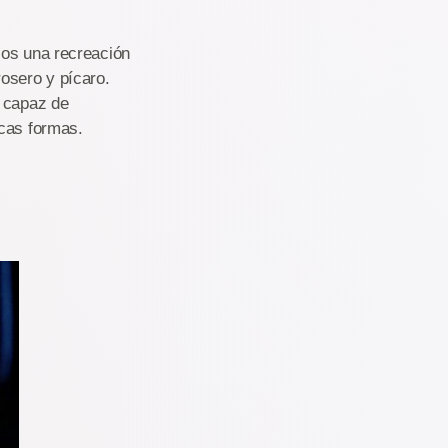
los una recreación
osero y pícaro.
y capaz de
scas formas.