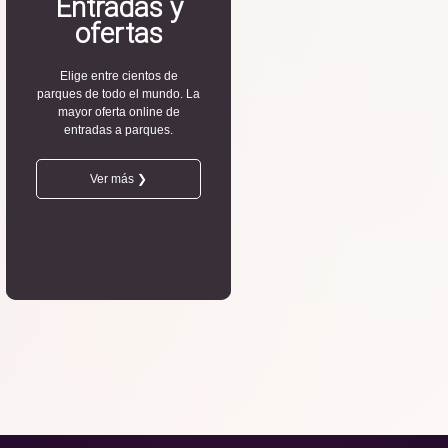
Entradas y
ofertas
Elige entre cientos de
parques de todo el mundo. La
mayor oferta online de
entradas a parques.
Ver más ❯