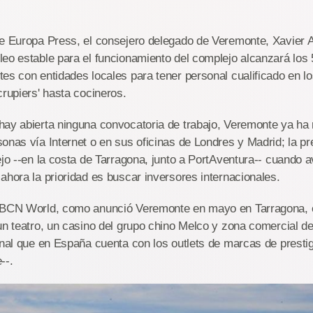
de Europa Press, el consejero delegado de Veremonte, Xavier 
eo estable para el funcionamiento del complejo alcanzará los
es con entidades locales para tener personal cualificado en l
crupiers' hasta cocineros.
ay abierta ninguna convocatoria de trabajo, Veremonte ya ha 
onas vía Internet o en sus oficinas de Londres y Madrid; la pre
ejo --en la costa de Tarragona, junto a PortAventura-- cuando 
ahora la prioridad es buscar inversores internacionales.
 BCN World, como anunció Veremonte en mayo en Tarragona, 
un teatro, un casino del grupo chino Melco y zona comercial d
onal que en España cuenta con los outlets de marcas de presti
--.