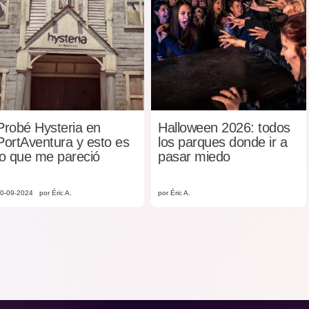
Probé Hysteria en
Halloween 2026: todos
PortAventura y esto es
los parques donde ir a
lo que me pareció
pasar miedo
0-09-2024
por Éric A.
por Éric A.