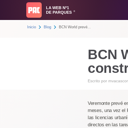
LA WEB Nº1
DE PARQUES
®
Inicio
Blog
BCN World prevé...
BCN W
const
Escrito por
mvacasco
Veremonte prevé em
meses, una vez el P
las licencias urban
directos en las tar