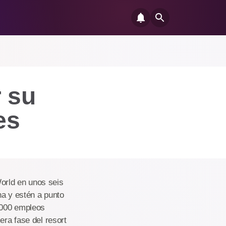
 su
es
orld en unos seis
na y estén a punto
0.000 empleos
era fase del resort