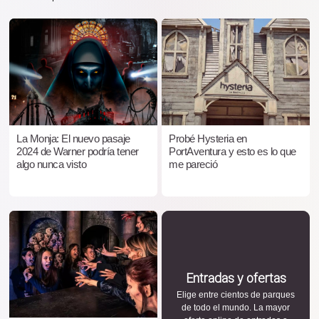
La Monja: El nuevo pasaje
Probé Hysteria en
2024 de Warner podría tener
PortAventura y esto es lo que
algo nunca visto
me pareció
Entradas y ofertas
Elige entre cientos de parques
de todo el mundo. La mayor