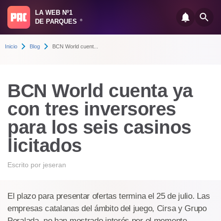
LA WEB Nº1
DE PARQUES
®
Inicio
Blog
BCN World cuent...
BCN World cuenta ya
con tres inversores
para los seis casinos
licitados
Escrito por
jeseran
El plazo para presentar ofertas termina el 25 de julio. Las
empresas catalanas del ámbito del juego, Cirsa y Grupo
Peralada, no han mostrado interés por el momento.