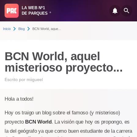
LA WEB Nº1
DE PARQUES
®
Inicio
Blog
BCN World, aque...
BCN World, aquel
misterioso proyecto...
Escrito por
miigueel
Hola a todos!
Hoy os traigo un blog sobre el famoso (y misterioso)
proyecto
BCN World
. La visión que hoy os propongo, es
la del geógrafo ya que como buen estudiante de la carrera