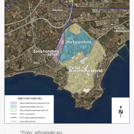
*Foto:
eltriangle.eu