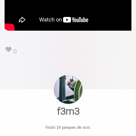
0
f3m3
Visitó 14 parques de ocio.