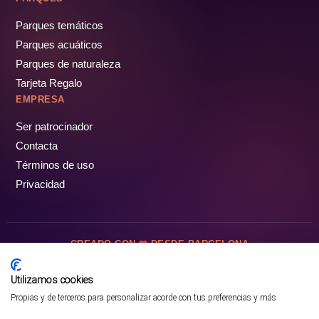
Parques temáticos
Parques acuáticos
Parques de naturaleza
Tarjeta Regalo
EMPRESA
Ser patrocinador
Contacta
Términos de uso
Privacidad
CREADO CON
DESDE BARCELONA
OCIOTUR DIGITAL SL. © Todos los derechos reservados · 2026
Utilizamos cookies
Propias y de terceros para personalizar acorde con tus preferencias y más