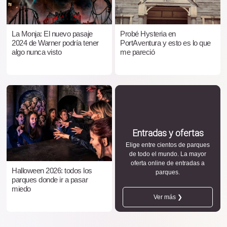
La Monja: El nuevo pasaje
Probé Hysteria en
2024 de Warner podría tener
PortAventura y esto es lo que
algo nunca visto
me pareció
Entradas y ofertas
Elige entre cientos de parques
de todo el mundo. La mayor
oferta online de entradas a
Halloween 2026: todos los
parques.
parques donde ir a pasar
miedo
Ver más ❯