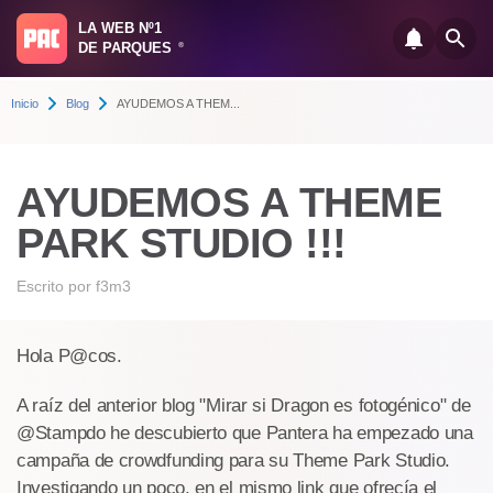
LA WEB Nº1
DE PARQUES
®
Inicio
Blog
AYUDEMOS A THEM...
AYUDEMOS A THEME
PARK STUDIO !!!
Escrito por
f3m3
Hola P@cos.
A raíz del anterior blog "Mirar si Dragon es fotogénico" de
@Stampdo he descubierto que Pantera ha empezado una
campaña de crowdfunding para su Theme Park Studio.
Investigando un poco, en el mismo link que ofrecía el