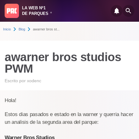
LA WEB Nº1
DE PARQUES
®
Inicio
Blog
awarner bros st...
awarner bros studios
PWM
Escrito por
xodenc
Hola!
Estos dias pasados e estado en la warner y querria hacer
un analisis de la segunda area del parque:
Warner Bros Studios