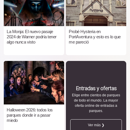
La Monja: El nuevo pasaje
Probé Hysteria en
2024 de Warner podría tener
PortAventura y esto es lo que
algo nunca visto
me pareció
Entradas y ofertas
Elige entre cientos de parques
de todo el mundo. La mayor
oferta online de entradas a
Halloween 2026: todos los
parques.
parques donde ir a pasar
miedo
Ver más ❯